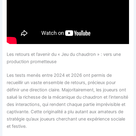
Les retours et l’avenir du « Jeu du chaudron » : vers une
production prometteuse
Les tests menés entre 2024 et 2026 ont permis de
recueillir un vaste ensemble de retours, précieux pour
définir une direction claire. Majoritairement, les joueurs ont
salué la richesse de la mécanique du chaudron et l’intensité
des interactions, qui rendent chaque partie imprévisible et
captivante. Cette originalité a plu autant aux amateurs de
stratégie qu’aux joueurs cherchant une expérience sociale
et festive.