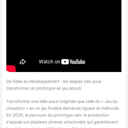
De l’idée au développement : les étapes clés pour
transformer un prototype en jeu abouti
Transformer une idée aussi originale que celle du « Jeu du
chaudron » en un jeu finalisé demande rigueur et méthode.
En 2026, le parcours du prototype vers la production
s’appuie sur plusieurs phases structurées qui garantissent