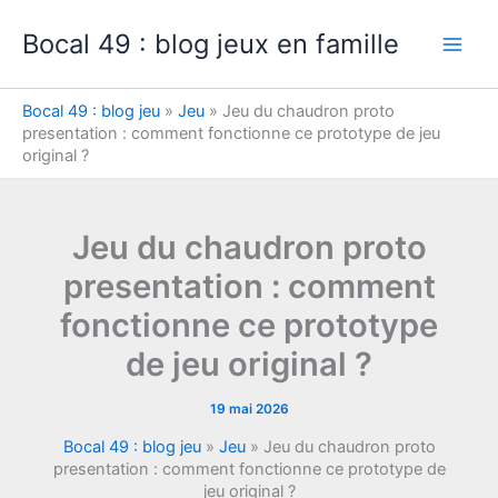
Aller
Bocal 49 : blog jeux en famille
au
contenu
Bocal 49 : blog jeu
»
Jeu
»
Jeu du chaudron proto
presentation : comment fonctionne ce prototype de jeu
original ?
Jeu du chaudron proto
presentation : comment
fonctionne ce prototype
de jeu original ?
19 mai 2026
Bocal 49 : blog jeu
»
Jeu
»
Jeu du chaudron proto
presentation : comment fonctionne ce prototype de
jeu original ?