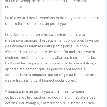
sur un développement itératif basé sur l’interaction
constante.
Le rôle central des interactions et de la dynamique humaine
dans le fonctionnement du prototype
Le « Jeu du chaudron » ne se contente pas d’une
mécanique originale, il est également conçu pour favoriser
des échanges intenses entre participants. Ce choix
s’inscrit dans une volonté de placer l’humain au cœur du
système, mettant en avant les alliances temporaires, les
bluffes et les négociations. En séance de présentation, il
apparaît rapidement que les joueurs sont invités à
continuellement adapater leur stratégie au fil des actions
des autres, renforçant l’aspect social du jeu.
Chaque partie du prototype est ainsi une aventure
collective, où le chaudron agit comme un médiateur des
actions. Par exemple, l’introduction d’un ingrédient rare