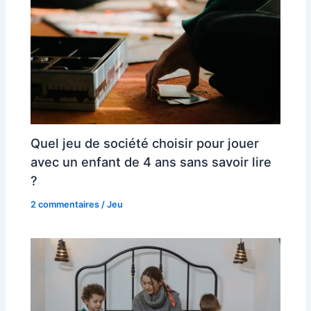
Quel jeu de société choisir pour jouer
avec un enfant de 4 ans sans savoir lire
?
2 commentaires
/
Jeu