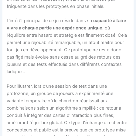
fréquente dans les prototypes en phase initiale.
L’intérêt principal de ce jeu réside dans sa
capacité à faire
vivre à chaque partie une expérience unique
, où
l’équilibre entre hasard et stratégie est finement dosé. Cela
permet une rejouabilité remarquable, un atout maître pour
tout jeu en développement. Ce prototype ne reste donc
pas figé mais évolue sans cesse au gré des retours des
joueurs et des tests effectués dans différents contextes
ludiques.
Pour illustrer, lors d’une session de test dans une
protozone, un groupe de joueurs a expérimenté une
variante temporaire où le chaudron réagissait aux
combinaisons selon un algorithme simplifié : ce retour a
conduit à intégrer des cartes d’interaction plus fines,
améliorant l’équilibre global. Ce type d’échange direct entre
concepteurs et public est la preuve que ce prototype mise