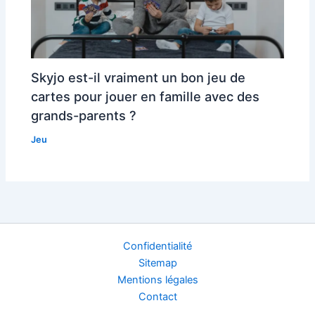
Skyjo est-il vraiment un bon jeu de
cartes pour jouer en famille avec des
grands-parents ?
Jeu
Confidentialité
Sitemap
Mentions légales
Contact