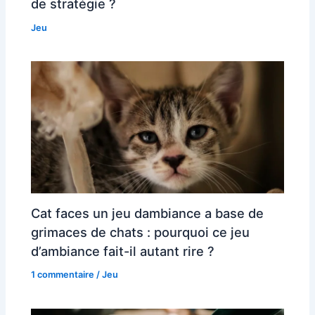
de stratégie ?
Jeu
Cat faces un jeu dambiance a base de
grimaces de chats : pourquoi ce jeu
d’ambiance fait-il autant rire ?
1 commentaire
/
Jeu