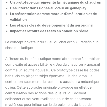
Un prototype qui réinvente la mécanique du chaudron
Des interactions riches au cœur du gameplay
La présentation comme moteur d’amélioration et de
validation
Les étapes clés du développement du jeu original
Impact et retours des tests en condition réelle
Le concept novateur du « Jeu du chaudron » : redéfinir un
classique ludique
À l’heure où la scène ludique mondiale cherche à combiner
complexité et accessibilité, le « Jeu du chaudron » apparaît
comme un souffle nouveau. Ce prototype casse les codes
habituels en plaçant l’objet éponyme – le chaudron – au
centre non seulement du récit mais aussi de la mécanique
du jeu. Cette approche originale provoque un effet de
centralisation des actions des joueurs, qui doivent
collaborer et souvent rivaliser autour de ce contenant
mystérieux pour influer sur le déroulement de la partie.