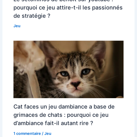
pourquoi ce jeu attire-t-il les passionnés
de stratégie ?
Jeu
Cat faces un jeu dambiance a base de
grimaces de chats : pourquoi ce jeu
d’ambiance fait-il autant rire ?
1 commentaire
/
Jeu