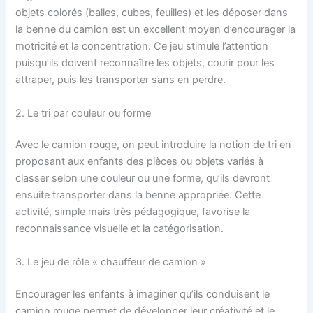
objets colorés (balles, cubes, feuilles) et les déposer dans
la benne du camion est un excellent moyen d’encourager la
motricité et la concentration. Ce jeu stimule l’attention
puisqu’ils doivent reconnaître les objets, courir pour les
attraper, puis les transporter sans en perdre.
2. Le tri par couleur ou forme
Avec le camion rouge, on peut introduire la notion de tri en
proposant aux enfants des pièces ou objets variés à
classer selon une couleur ou une forme, qu’ils devront
ensuite transporter dans la benne appropriée. Cette
activité, simple mais très pédagogique, favorise la
reconnaissance visuelle et la catégorisation.
3. Le jeu de rôle « chauffeur de camion »
Encourager les enfants à imaginer qu’ils conduisent le
camion rouge permet de développer leur créativité et le