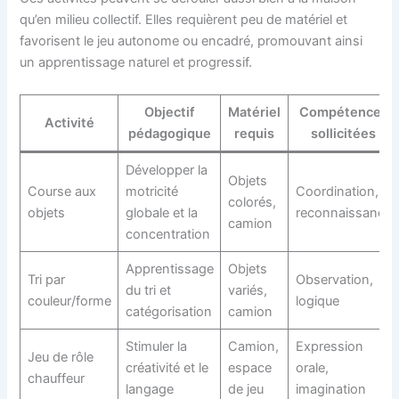
qu’en milieu collectif. Elles requièrent peu de matériel et
favorisent le jeu autonome ou encadré, promouvant ainsi
un apprentissage naturel et progressif.
Objectif
Matériel
Compétences
Activité
pédagogique
requis
sollicitées
Développer la
Objets
Course aux
motricité
Coordination,
colorés,
objets
globale et la
reconnaissance
camion
concentration
Apprentissage
Objets
Tri par
Observation,
du tri et
variés,
couleur/forme
logique
catégorisation
camion
Stimuler la
Camion,
Expression
Jeu de rôle
créativité et le
espace
orale,
chauffeur
langage
de jeu
imagination