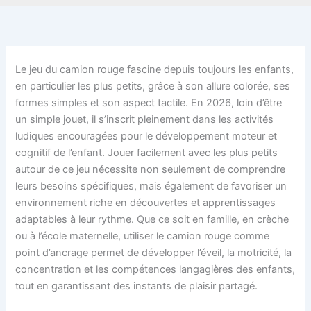
Le jeu du camion rouge fascine depuis toujours les enfants,
en particulier les plus petits, grâce à son allure colorée, ses
formes simples et son aspect tactile. En 2026, loin d’être
un simple jouet, il s’inscrit pleinement dans les activités
ludiques encouragées pour le développement moteur et
cognitif de l’enfant. Jouer facilement avec les plus petits
autour de ce jeu nécessite non seulement de comprendre
leurs besoins spécifiques, mais également de favoriser un
environnement riche en découvertes et apprentissages
adaptables à leur rythme. Que ce soit en famille, en crèche
ou à l’école maternelle, utiliser le camion rouge comme
point d’ancrage permet de développer l’éveil, la motricité, la
concentration et les compétences langagières des enfants,
tout en garantissant des instants de plaisir partagé.