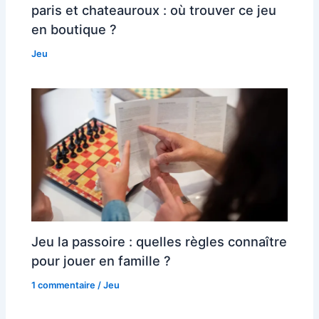
paris et chateauroux : où trouver ce jeu
en boutique ?
Jeu
Jeu la passoire : quelles règles connaître
pour jouer en famille ?
1 commentaire
/
Jeu