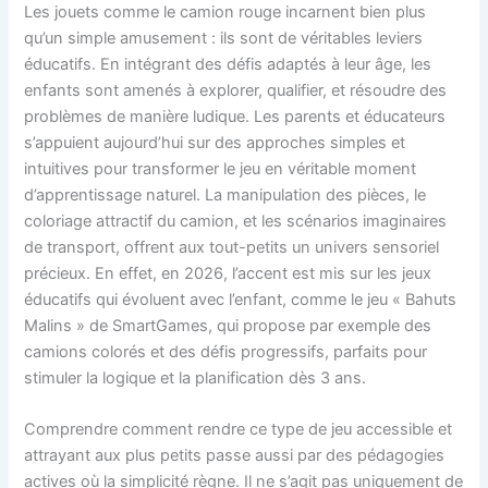
Les jouets comme le camion rouge incarnent bien plus
qu’un simple amusement : ils sont de véritables leviers
éducatifs. En intégrant des défis adaptés à leur âge, les
enfants sont amenés à explorer, qualifier, et résoudre des
problèmes de manière ludique. Les parents et éducateurs
s’appuient aujourd’hui sur des approches simples et
intuitives pour transformer le jeu en véritable moment
d’apprentissage naturel. La manipulation des pièces, le
coloriage attractif du camion, et les scénarios imaginaires
de transport, offrent aux tout-petits un univers sensoriel
précieux. En effet, en 2026, l’accent est mis sur les jeux
éducatifs qui évoluent avec l’enfant, comme le jeu « Bahuts
Malins » de SmartGames, qui propose par exemple des
camions colorés et des défis progressifs, parfaits pour
stimuler la logique et la planification dès 3 ans.
Comprendre comment rendre ce type de jeu accessible et
attrayant aux plus petits passe aussi par des pédagogies
actives où la simplicité règne. Il ne s’agit pas uniquement de