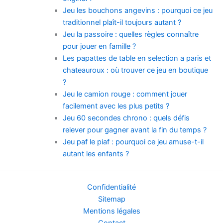
Jeu les bouchons angevins : pourquoi ce jeu
traditionnel plaît-il toujours autant ?
Jeu la passoire : quelles règles connaître
pour jouer en famille ?
Les papattes de table en selection a paris et
chateauroux : où trouver ce jeu en boutique
?
Jeu le camion rouge : comment jouer
facilement avec les plus petits ?
Jeu 60 secondes chrono : quels défis
relever pour gagner avant la fin du temps ?
Jeu paf le piaf : pourquoi ce jeu amuse-t-il
autant les enfants ?
Confidentialité
Sitemap
Mentions légales