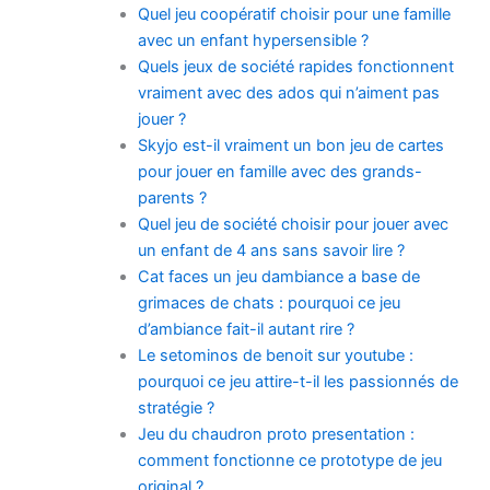
Quel jeu coopératif choisir pour une famille
avec un enfant hypersensible ?
Quels jeux de société rapides fonctionnent
vraiment avec des ados qui n’aiment pas
jouer ?
Skyjo est-il vraiment un bon jeu de cartes
pour jouer en famille avec des grands-
parents ?
Quel jeu de société choisir pour jouer avec
un enfant de 4 ans sans savoir lire ?
Cat faces un jeu dambiance a base de
grimaces de chats : pourquoi ce jeu
d’ambiance fait-il autant rire ?
Le setominos de benoit sur youtube :
pourquoi ce jeu attire-t-il les passionnés de
stratégie ?
Jeu du chaudron proto presentation :
comment fonctionne ce prototype de jeu
original ?