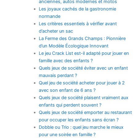
anciennes, autos modernes et motos
Les joyaux cachés de la gastronomie
normande
Les critères essentiels à vérifier avant
d’acheter un sac
La Ferme des Grands Champs : Pionnière
d’un Modèle Écologique Innovant
Le jeu Crack List est-il adapté pour jouer en
famille avec des enfants ?
Quels jeux de société éviter avec un enfant
mauvais perdant ?
Quel jeu de société acheter pour jouer à 2
avec son enfant de 6 ans ?
Quels jeux de société plaisent vraiment aux
enfants qui perdent souvent ?
Quels jeux de société emporter au restaurant
pour occuper les enfants sans écran ?
Dobble ou Trio : quel jeu marche le mieux
pour une soirée en famille ?