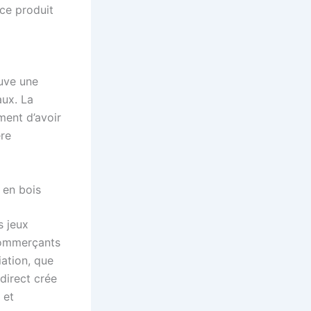
ce produit
ouve une
aux. La
ment d’avoir
ère
 en bois
s jeux
 commerçants
iation, que
direct crée
 et