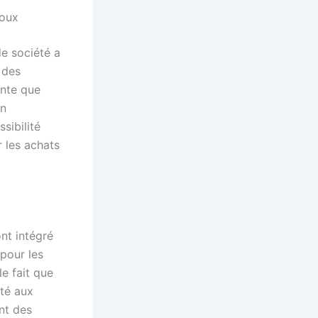
roux
de société a
 des
inte que
en
sibilité
r les achats
nt intégré
 pour les
e fait que
pté aux
nt des