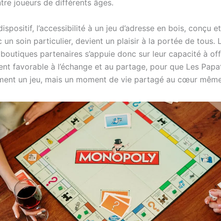
tre joueurs de différents âges.
ispositif, l’accessibilité à un jeu d’adresse en bois, conçu e
un soin particulier, devient un plaisir à la portée de tous. 
boutiques partenaires s’appuie donc sur leur capacité à off
nt favorable à l’échange et au partage, pour que Les Papat
ment un jeu, mais un moment de vie partagé au cœur même d