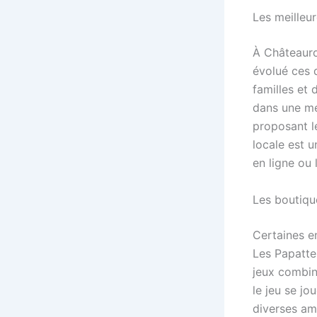
Les meilleu
À Châteaurou
évolué ces 
familles et 
dans une m
proposant le
locale est u
en ligne ou
Les boutique
Certaines en
Les Papattes
jeux combin
le jeu se jo
diverses am