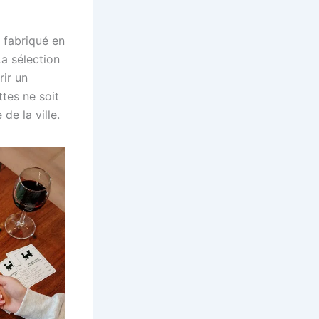
t fabriqué en
La sélection
rir un
tes ne soit
e la ville.