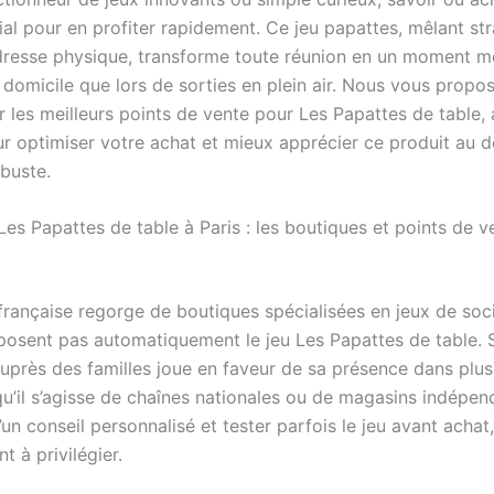
ial pour en profiter rapidement. Ce jeu papattes, mêlant st
adresse physique, transforme toute réunion en un moment 
à domicile que lors de sorties en plein air. Nous vous prop
 les meilleurs points de vente pour Les Papattes de table, 
ur optimiser votre achat et mieux apprécier ce produit au d
obuste.
es Papattes de table à Paris : les boutiques et points de v
 française regorge de boutiques spécialisées en jeux de soc
posent pas automatiquement le jeu Les Papattes de table. 
auprès des familles joue en faveur de sa présence dans plus
qu’il s’agisse de chaînes nationales ou de magasins indépen
’un conseil personnalisé et tester parfois le jeu avant achat
t à privilégier.