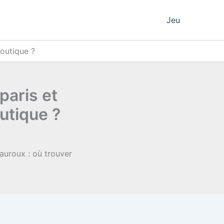
Jeu
boutique ?
paris et
utique ?
eauroux : où trouver