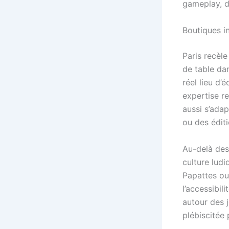
gameplay, du
Boutiques i
Paris recèl
de table dan
réel lieu d’
expertise r
aussi s’adap
ou des édit
Au-delà des
culture ludi
Papattes ou 
l’accessibili
autour des 
plébiscitée 