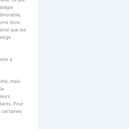
ratégie
mémorable,
osons donc
ainsi que les
esign
ente à
iété, mais
Sa
ieurs
dants. Pour
, certaines