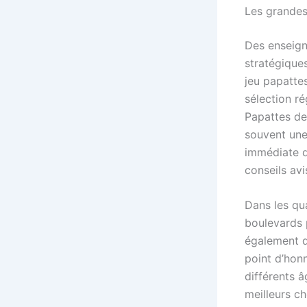
Les grandes 
Des enseign
stratégiques
jeu papatte
sélection ré
Papattes de
souvent une 
immédiate d
conseils avi
Dans les qu
boulevards 
également d
point d’hon
différents â
meilleurs c