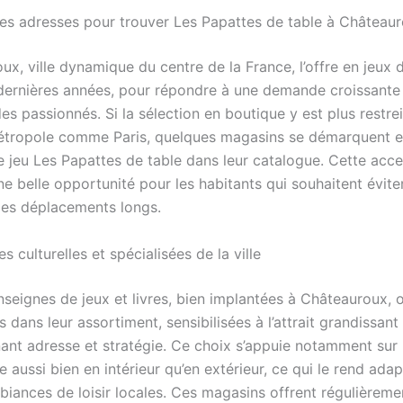
res adresses pour trouver Les Papattes de table à Château
x, ville dynamique du centre de la France, l’offre en jeux 
dernières années, pour répondre à une demande croissante
des passionnés. Si la sélection en boutique y est plus restre
étropole comme Paris, quelques magasins se démarquent 
 jeu Les Papattes de table dans leur catalogue. Cette acces
ne belle opportunité pour les habitants qui souhaitent évite
 les déplacements longs.
s culturelles et spécialisées de la ville
seignes de jeux et livres, bien implantées à Châteauroux, o
 dans leur assortiment, sensibilisées à l’attrait grandissant
ant adresse et stratégie. Ce choix s’appuie notamment sur l
ue aussi bien en intérieur qu’en extérieur, ce qui le rend ada
biances de loisir locales. Ces magasins offrent régulièreme