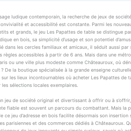
sage ludique contemporain, la recherche de jeux de société 
 convivialité et accessibilité est constante. Parmi les nouvea
tits et grands, le jeu Les Papattes de table se distingue pa
dique en bois, sa simplicité d’usage et son potentiel d’amu
é dans les cercles familiaux et amicaux, il séduit aussi par
es règles accessibles à partir de 6 ans. Mais dans une métr
aris ou une ville plus modeste comme Châteauroux, où déni
? De la boutique spécialisée à la grande enseigne culturell
 sur les lieux incontournables où acheter Les Papattes de t
 les sélections locales exemplaires.
n jeu de société original et divertissant à offrir ou à s’offrir
nte fiable est souvent un parcours du combattant. Mais la p
e ce jeu d’adresse en bois facilite désormais son insertion s
es parisiennes et des commerces dédiés à Châteauroux. Q
ctionneur de jeux innovants ou simple curieux, savoir où ac