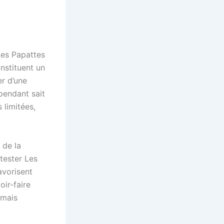
Les Papattes
nstituent un
er d’une
pendant sait
 limitées,
 de la
 tester Les
avorisent
oir-faire
rmais