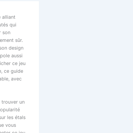
alliant
utés qui
r son
sement sûr.
 son design
opole aussi
cher ce jeu
e, ce guide
able, avec
, trouver un
opularité
ur les étals
ue vous
heter ce jeu