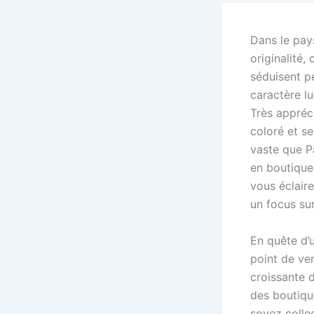
Dans le pay
originalité,
séduisent pe
caractère lu
Très appréci
coloré et s
vaste que P
en boutique 
vous éclaire
un focus sur
En quête d’u
point de ve
croissante d
des boutiqu
soyez colle