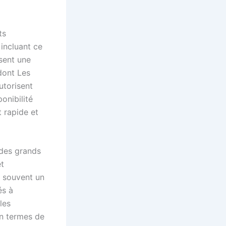
ts
 incluant ce
sent une
 dont Les
utorisent
ponibilité
 rapide et
 des grands
et
t souvent un
és à
les
en termes de